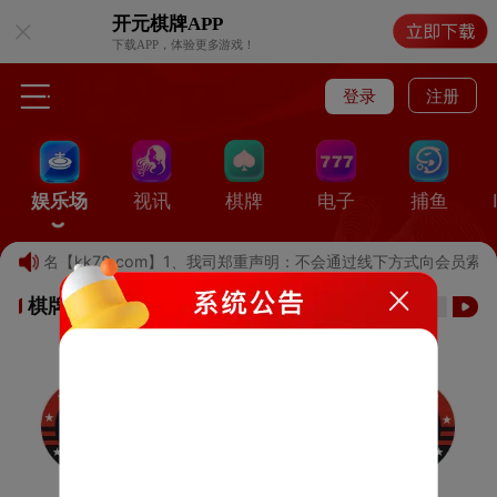
开元棋牌
APP
下载APP，体验更多游戏！
登录
注册
娱乐场
视讯
棋牌
电子
捕鱼
记域名【kk78.com】1、我司郑重声明：不会通过线下方式向会员索
棋牌游戏